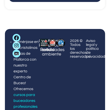
Big
Centro
Centro
Cursos
Protección
¡Reserve
2026 ©
Aviso
Blue
¡Sumérjase en
Todos
legal y
Palmanova
Puerto
y
del
ahora!
Diving
las cristalinas
los
política
Portals
actividades
medio
derechos
de
aguas de
ambiente
reservados
privacidad
Mallorca con
nuestro
experto
Centro de
Buceo!
Ofrecemos
cursos para
buceadores
profesionales