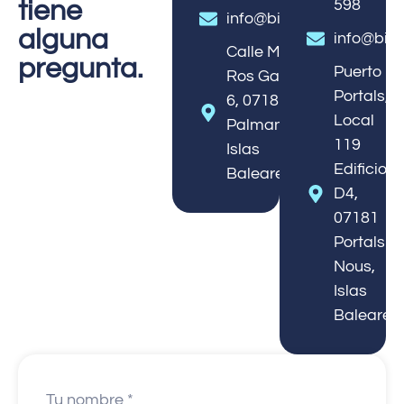
tiene
598
info@bigbluediving.net
alguna
info@bigb
Calle Martín
pregunta.
Puerto
Ros García,
Portals,
6, 07181
Local
Palmanova,
119
Islas
Edificio
Baleares
D4,
07181
Portals
Nous,
Islas
Baleares