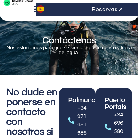
Reservas
Contáctenos
Nos esforzamos para que se sienta a gusto dentro y fuera
del agua.
No dude en
Palmanova
Puerto
ponerse en
Portals
+34
contacto
+34
971
con
696
681
nosotros si
580
686