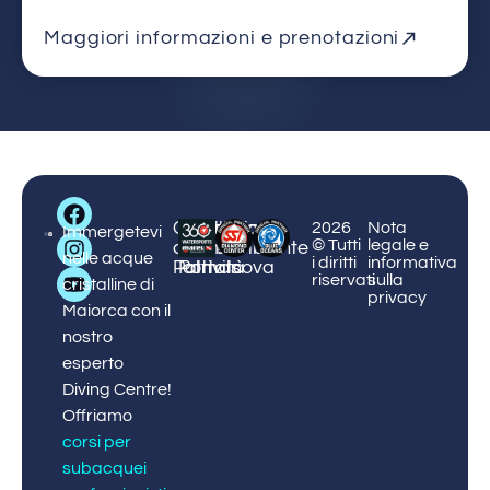
Maggiori informazioni e prenotazioni
Big
Centro
Centro
Corsi
Protezione
Prenota
2026
Nota
Blue
Immergetevi
© Tutti
legale e
di
Puerto
e
dell'ambiente
ora!
Diving
nelle acque
i diritti
informativa
Palmanova
Portals
attività
riservati
sulla
cristalline di
privacy
Maiorca con il
nostro
esperto
Diving Centre!
Offriamo
corsi per
subacquei