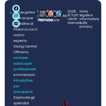
Big
Centro
Centro
Corsi
Protezione
Prenota
2026
Nota
Blue
Immergetevi
© Tutti
legale e
di
Puerto
e
dell'ambiente
ora!
Diving
nelle acque
i diritti
informativa
Palmanova
Portals
attività
riservati
sulla
cristalline di
privacy
Maiorca con il
nostro
esperto
Diving Centre!
Offriamo
corsi per
subacquei
professionisti
e immersioni
introduttive
per
principianti
.
Esplorate gli
splendidi