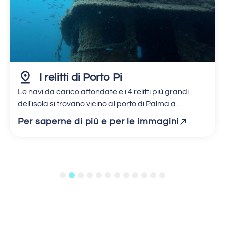
I relitti di Porto Pi
Le navi da carico affondate e i 4 relitti più grandi
dell'isola si trovano vicino al porto di Palma a...
Per saperne di più e per le immagini
1
2
3
4
5
6
7
8
9
10
11
12