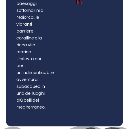
paesaggi
sottomarini di
Maiorca, le
vibranti
barriere
coralline e la
ricca vita
marina.
Unitevi a noi
per
un'indimenticabile
avventura
subacquea in
uno dei luoghi
più belli del
Mediterraneo.