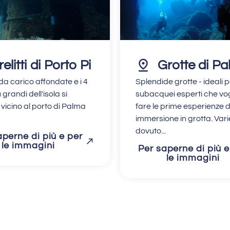
 relitti di Porto Pi
Grotte di P
da carico affondate e i 4
Splendide grotte - ideali p
iù grandi dell'isola si
subacquei esperti che vo
vicino al porto di Palma
fare le prime esperienze d
immersione in grotta. Var
dovuto...
aperne di più e per
le immagini
Per saperne di più e
le immagini