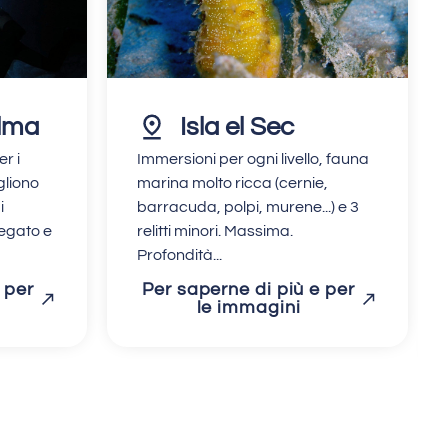
alma
Isla el Sec
er i
Immersioni per ogni livello, fauna
gliono
marina molto ricca (cernie,
i
barracuda, polpi, murene...) e 3
iegato e
relitti minori. Massima.
Profondità...
 per
Per saperne di più e per
le immagini