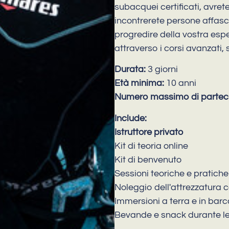
subacquei certificati, avret
incontrerete persone affasci
progredire della vostra es
attraverso i corsi avanzati,
Durata:
3 giorni
Età minima:
10 anni
Numero massimo di parteci
Include:
Istruttore privato
Kit di teoria online
Kit di benvenuto
Sessioni teoriche e pratiche 
Noleggio dell'attrezzatura 
Immersioni a terra e in barc
Bevande e snack durante le