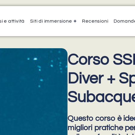
i e attività
Siti di immersione
Recensioni
Domande
Corso SS
Diver + Sp
Subacqu
Questo corso è idea
migliori pratiche pe