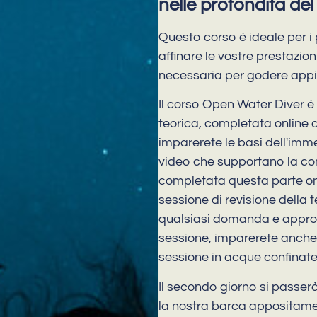
nelle profondità del
Questo corso è ideale per i 
affinare le vostre prestazion
necessaria per godere appie
Il corso Open Water Diver è d
teorica, completata online a
imparerete le basi dell'imme
video che supportano la co
completata questa parte onli
sessione di revisione della t
qualsiasi domanda e approf
sessione, imparerete anche 
sessione in acque confinate
Il secondo giorno si passer
la nostra barca appositamen