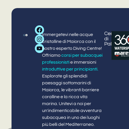
Big
Centro
Centro
Cors
P
P
Immergetevi nelle acque
Blue
di
Puerto
e
d
o
cristalline di Maiorca con il
Diving
Palmanov
Portals
attiv
nostro esperto Diving Centre!
Offriamo
corsi per subacquei
professionisti
e immersioni
introduttive per principianti
.
Esplorate gli splendidi
paesaggi sottomarini di
Maiorca, le vibranti barriere
coralline e la ricca vita
marina. Unitevi a noi per
un'indimenticabile avventura
subacquea in uno dei luoghi
più belli del Mediterraneo.