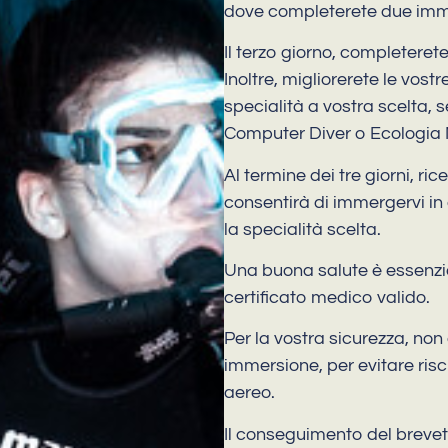
dove completerete due imme
Il terzo giorno, completeret
Inoltre, migliorerete le vos
specialità a vostra scelta, s
Computer Diver o Ecologia 
Al termine dei tre giorni, ri
consentirà di immergervi in 
la specialità scelta.
Una buona salute è essenzia
certificato medico valido.
Per la vostra sicurezza, non
immersione, per evitare risch
aereo.
Il conseguimento del brevet