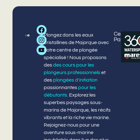
Big
Centre
Centre
Cour
P
¡
Plongez dans les eaux
Blue
Palmanov
Puerto
et
d
m
cristallines de Majorque avec
Diving
Portals
activ
l
!
notre centre de plongée
spécialisé ! Nous proposons
des
des cours pour les
plongeurs professionnels
et
des
plongées d'initiation
passionnantes
pour les
débutants
.
Explorez les
superbes paysages sous-
marins de Majorque, les récifs
vibrants et la riche vie marine.
Rejoignez-nous pour une
aventure sous-marine