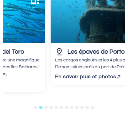
Les épaves de Porto Pi
Les cargos engloutis et les 4 plus grandes épaves de
l'île sont situés près du port de Palma à...
En savoir plus et photos
1
2
3
4
5
6
7
8
9
10
11
12