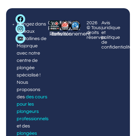
Big
Centre
Centre
Cours
Protection
¡Réservez
2026
Avis
Blue
Plongez dans
© Tous
juridique
Palmanova
Puerto
et
de
maintenant
Diving
les eaux
droits
et
Portals
activités
l'environnement
!
réservés
politique
cristallines de
de
Majorque
confidentialité
avec notre
centre de
plongée
spécialisé !
Nous
proposons
des
des cours
pour les
plongeurs
professionnels
et des
plongées