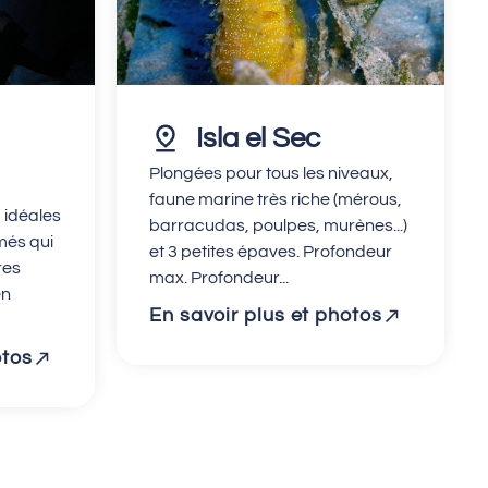
Isla el Sec
Plongées pour tous les niveaux,
faune marine très riche (mérous,
 idéales
barracudas, poulpes, murènes...)
més qui
et 3 petites épaves. Profondeur
res
max. Profondeur...
en
En savoir plus et photos
otos