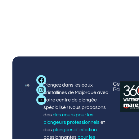
Big
Centre
Centre
Cour
P
¡
Plongez dans les eaux
Blue
Palmanov
Puerto
et
d
m
cristallines de Majorque avec
Diving
Portals
activ
l
!
notre centre de plongée
spécialisé ! Nous proposons
des
des cours pour les
plongeurs professionnels
et
des
plongées d'initiation
passionnantes
pour les