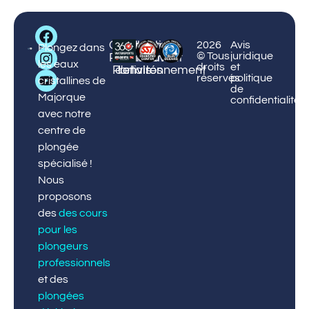
Big
Centre
Centre
Cours
Protection
¡Réservez
2026
Avis
Blue
Plongez dans
© Tous
juridique
Palmanova
Puerto
et
de
maintenant
Diving
les eaux
droits
et
Portals
activités
l'environnement
!
réservés
politique
cristallines de
de
Majorque
confidentialité
avec notre
centre de
plongée
spécialisé !
Nous
proposons
des
des cours
pour les
plongeurs
professionnels
et des
plongées